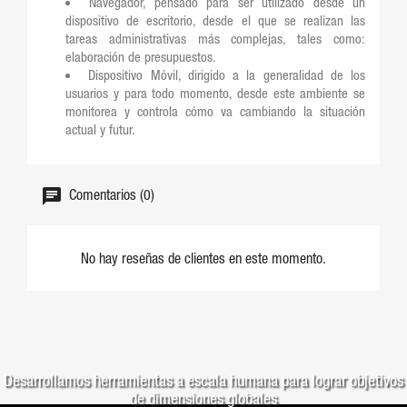
Navegador, pensado para ser utilizado desde un
dispositivo de escritorio, desde el que se realizan las
tareas administrativas más complejas, tales como:
elaboración de presupuestos.
Dispositivo Móvil, dirigido a la generalidad de los
usuarios y para todo momento, desde este ambiente se
monitorea y controla cómo va cambiando la situación
actual y futur.
Las características principales de la solución son:
Comentarios (0)
1.
Usuarios administradores (backoffice) y usuarios
ejecutivos (frontoffice)
2.
Oportunidades comerciales
No hay reseñas de clientes en este momento.
3.
Disponibilidad de fondos y cupos de crédito
4.
Impuestos y retenciones
5.
Realización y cambios (desviaciones)
Desarrollamos herramientas a escala humana para lograr objetivos
de dimensiones globales